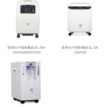
医用分子筛制氧机SL-3W-
医用分子筛制氧机SL-3A-
510/520/820/1020
330/530