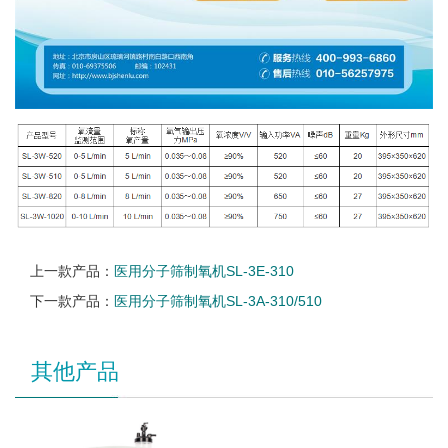
上一款产品：
医用分子筛制氧机SL-3E-310
下一款产品：
医用分子筛制氧机SL-3A-310/510
其他产品