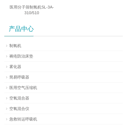
医用分子筛制氧机SL-3A-
310/510
产品中心
制氧机
褥疮防治床垫
雾化器
简易呼吸器
医用空气压缩机
空氧混合器
空氧混合仪
急救转运呼吸机