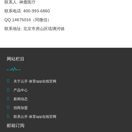
联系人: 神鹿医疗
联系电话: 400-993-6860
QQ:14675016（同微信）
联系地址: 北京市房山区琉璃河镇
网站栏目
关于云开·体育app在线官网
产品中心
新闻动态
招商加盟
联系云开·体育app在线官网
邮箱订阅