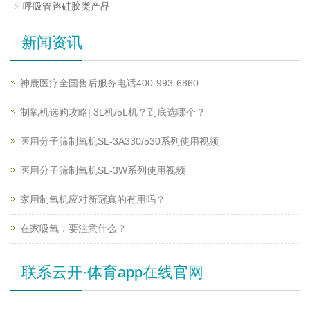
呼吸管路硅胶类产品
新闻资讯
神鹿医疗全国售后服务电话400-993-6860
制氧机选购攻略| 3L机/5L机？到底选哪个？
医用分子筛制氧机SL-3A330/530系列使用视频
医用分子筛制氧机SL-3W系列使用视频
家用制氧机应对新冠真的有用吗？
在家吸氧，要注意什么？
联系云开·体育app在线官网