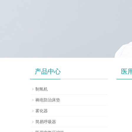
产品中心
医
制氧机
褥疮防治床垫
雾化器
简易呼吸器