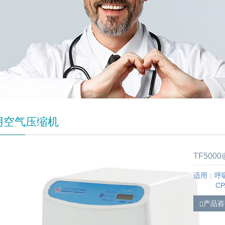
用空气压缩机
TF50
适用：呼
CPAP
产品咨